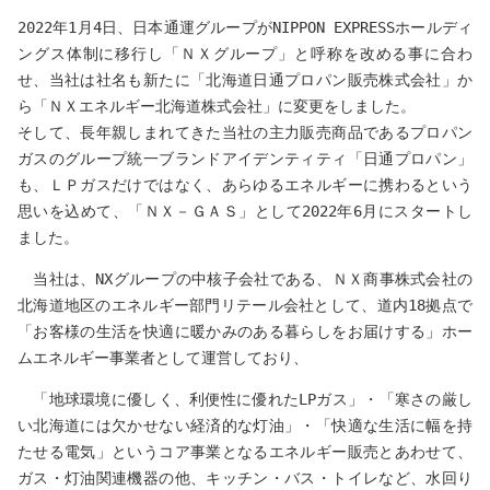
2022年1月4日、日本通運グループがNIPPON EXPRESSホールディ
ングス体制に移行し「ＮＸグループ」と呼称を改める事に合わ
せ、当社は社名も新たに「北海道日通プロパン販売株式会社」か
ら「ＮＸエネルギー北海道株式会社」に変更をしました。
そして、長年親しまれてきた当社の主力販売商品であるプロパン
ガスのグループ統一ブランドアイデンティティ「日通プロパン」
も、ＬＰガスだけではなく、あらゆるエネルギーに携わるという
思いを込めて、「ＮＸ－ＧＡＳ」として2022年6月にスタートし
ました。
当社は、NXグループの中核子会社である、ＮＸ商事株式会社の
北海道地区のエネルギー部門リテール会社として、道内18拠点で
「お客様の生活を快適に暖かみのある暮らしをお届けする」ホー
ムエネルギー事業者として運営しており、
「地球環境に優しく、利便性に優れたLPガス」・「寒さの厳し
い北海道には欠かせない経済的な灯油」・「快適な生活に幅を持
たせる電気」というコア事業となるエネルギー販売とあわせて、
ガス・灯油関連機器の他、キッチン・バス・トイレなど、水回り