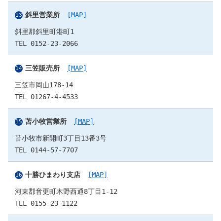
斜里営業所
[MAP]
斜里郡斜里町港町1
TEL 0152-23-2066
三笠販売所
[MAP]
三笠市岡山178-14
TEL 01267-4-4533
苫小牧営業所
[MAP]
苫小牧市新開町3丁目13番3号
TEL 0144-57-7707
十勝ひまわり支店
[MAP]
河東郡音更町木野西通8丁目1-12
TEL 0155-23ｰ1122